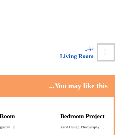
قبلی
Living Room
You may like this...
 Room
Bedroom Project
graphy
Brand Design
,
Photography