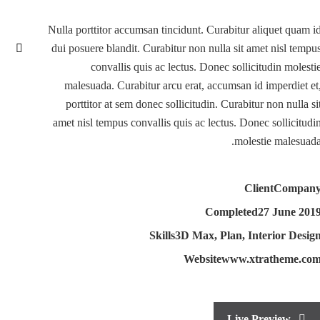
Nulla porttitor accumsan tincidunt. Curabitur aliquet quam i
dui posuere blandit. Curabitur non nulla sit amet nisl tempu
convallis quis ac lectus. Donec sollicitudin molesti
malesuada. Curabitur arcu erat, accumsan id imperdiet et
porttitor at sem donec sollicitudin. Curabitur non nulla si
amet nisl tempus convallis quis ac lectus. Donec sollicitudi
molestie malesuada
Client
Compan
Completed
27 June 201
Skills
3D Max, Plan, Interior Desig
Website
www.xtratheme.co
Live Preview