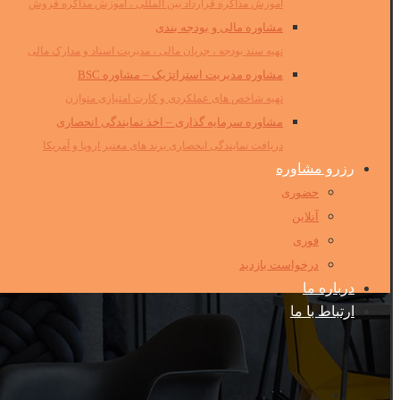
آموزش مذاکره قرارداد بین المللی ، آموزش مذاکره فروش
مشاوره مالی و بودجه بندی
تهیه سند بودجه ، جریان مالی ، مدیریت اسناد و مدارک مالی
مشاوره مدیریت استراتژیک – مشاوره BSC
تهیه شاخص های عملکردی و کارت امتیازی متوازن
مشاوره سرمایه گذاری – اخذ نمایندگی انحصاری
دریافت نمایندگی انحصاری برند های معتبر اروپا و آمریکا
رزرو مشاوره
حضوری
آنلاین
فوری
درخواست بازدید
درباره ما
ارتباط با ما