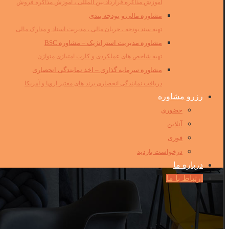
آموزش مذاکره قرارداد بین المللی ، آموزش مذاکره فروش
مشاوره مالی و بودجه بندی
تهیه سند بودجه ، جریان مالی ، مدیریت اسناد و مدارک مالی
مشاوره مدیریت استراتژیک – مشاوره BSC
تهیه شاخص های عملکردی و کارت امتیازی متوازن
مشاوره سرمایه گذاری – اخذ نمایندگی انحصاری
دریافت نمایندگی انحصاری برند های معتبر اروپا و آمریکا
رزرو مشاوره
حضوری
آنلاین
فوری
درخواست بازدید
درباره ما
ارتباط با ما