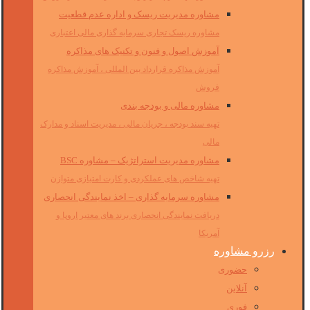
مشاوره مدیریت ریسک و اداره عدم قطعیت
مشاوره ریسک تجاری سرمایه گذاری مالی اعتباری
آموزش اصول و فنون و تکنیک های مذاکره
آموزش مذاکره قرارداد بین المللی ، آموزش مذاکره
فروش
مشاوره مالی و بودجه بندی
تهیه سند بودجه ، جریان مالی ، مدیریت اسناد و مدارک
مالی
مشاوره مدیریت استراتژیک – مشاوره BSC
تهیه شاخص های عملکردی و کارت امتیازی متوازن
مشاوره سرمایه گذاری – اخذ نمایندگی انحصاری
دریافت نمایندگی انحصاری برند های معتبر اروپا و
آمریکا
رزرو مشاوره
حضوری
آنلاین
فوری