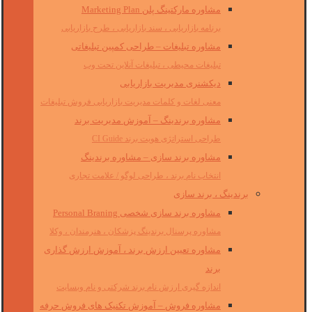
مشاوره مارکتینگ پلن Marketing Plan
برنامه بازاریابی ، سند بازاریابی ، طرح بازاریابی
مشاوره تبلیغات – طراحی کمپین تبلیغاتی
تبلیغات محیطی ، تبلیغات آنلاین تحت وب
دیکشنری مدیریت بازاریابی
معنی لغات و کلمات مدیریت بازاریابی فروش تبلیغات
مشاوره برندینگ – آموزش مدیریت برند
طراحی استراتژی هویت برند CI Guide
مشاوره برند سازی – مشاوره برندینگ
انتخاب نام برند ، طراحی لوگو / علامت تجاری
برندینگ ، برند سازی
مشاوره برند سازی شخصی Personal Braning
مشاوره پرسنال برندینگ پزشکان ، هنرمندان ، وکلا
مشاوره تعیین ارزش برند ، آموزش ارزش گذاری
برند
اندازه گیری ارزش نام برند شرکتی و نام وبسایت
مشاوره فروش – آموزش تکنیک های فروش حرفه