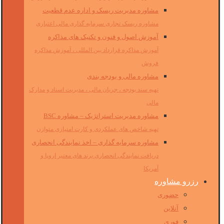
مشاوره مدیریت ریسک و اداره عدم قطعیت
مشاوره ریسک تجاری سرمایه گذاری مالی اعتباری
آموزش اصول و فنون و تکنیک های مذاکره
آموزش مذاکره قرارداد بین المللی ، آموزش مذاکره
فروش
مشاوره مالی و بودجه بندی
تهیه سند بودجه ، جریان مالی ، مدیریت اسناد و مدارک
مالی
مشاوره مدیریت استراتژیک – مشاوره BSC
تهیه شاخص های عملکردی و کارت امتیازی متوازن
مشاوره سرمایه گذاری – اخذ نمایندگی انحصاری
دریافت نمایندگی انحصاری برند های معتبر اروپا و
آمریکا
رزرو مشاوره
حضوری
آنلاین
فوری