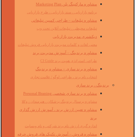
مشاوره مارکتینگ پلن Marketing Plan
برنامه بازاریابی ، سند بازاریابی ، طرح بازاریابی
مشاوره تبلیغات – طراحی کمپین تبلیغاتی
تبلیغات محیطی ، تبلیغات آنلاین تحت وب
دیکشنری مدیریت بازاریابی
معنی لغات و کلمات مدیریت بازاریابی فروش تبلیغات
مشاوره برندینگ – آموزش مدیریت برند
طراحی استراتژی هویت برند CI Guide
مشاوره برند سازی – مشاوره برندینگ
انتخاب نام برند ، طراحی لوگو / علامت تجاری
برندینگ ، برند سازی
مشاوره برند سازی شخصی Personal Braning
مشاوره پرسنال برندینگ پزشکان ، هنرمندان ، وکلا
مشاوره تعیین ارزش برند ، آموزش ارزش گذاری
برند
اندازه گیری ارزش نام برند شرکتی و نام وبسایت
مشاوره فروش – آموزش تکنیک های فروش حرفه