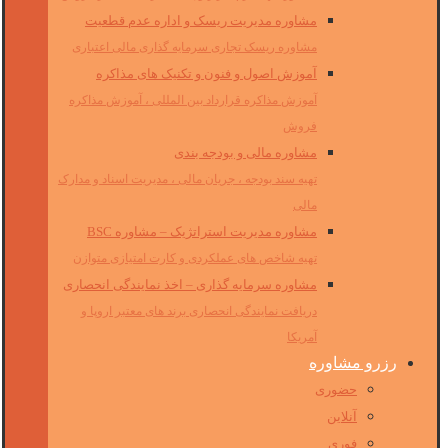
مشاوره مدیریت ریسک و اداره عدم قطعیت
مشاوره ریسک تجاری سرمایه گذاری مالی اعتباری
آموزش اصول و فنون و تکنیک های مذاکره
آموزش مذاکره قرارداد بین المللی ، آموزش مذاکره
فروش
مشاوره مالی و بودجه بندی
تهیه سند بودجه ، جریان مالی ، مدیریت اسناد و مدارک
مالی
مشاوره مدیریت استراتژیک – مشاوره BSC
تهیه شاخص های عملکردی و کارت امتیازی متوازن
مشاوره سرمایه گذاری – اخذ نمایندگی انحصاری
دریافت نمایندگی انحصاری برند های معتبر اروپا و
آمریکا
رزرو مشاوره
حضوری
آنلاین
فوری