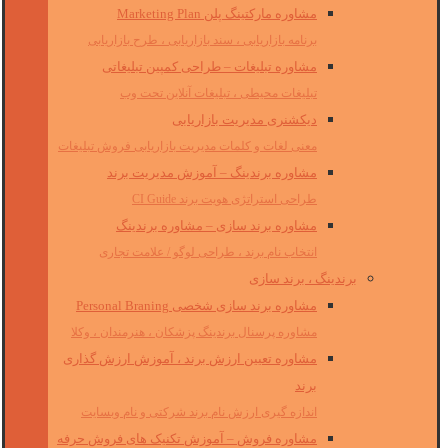
مشاوره مارکتینگ پلن Marketing Plan
برنامه بازاریابی ، سند بازاریابی ، طرح بازاریابی
مشاوره تبلیغات – طراحی کمپین تبلیغاتی
تبلیغات محیطی ، تبلیغات آنلاین تحت وب
دیکشنری مدیریت بازاریابی
معنی لغات و کلمات مدیریت بازاریابی فروش تبلیغات
مشاوره برندینگ – آموزش مدیریت برند
طراحی استراتژی هویت برند CI Guide
مشاوره برند سازی – مشاوره برندینگ
انتخاب نام برند ، طراحی لوگو / علامت تجاری
برندینگ ، برند سازی
مشاوره برند سازی شخصی Personal Braning
مشاوره پرسنال برندینگ پزشکان ، هنرمندان ، وکلا
مشاوره تعیین ارزش برند ، آموزش ارزش گذاری
برند
اندازه گیری ارزش نام برند شرکتی و نام وبسایت
مشاوره فروش – آموزش تکنیک های فروش حرفه