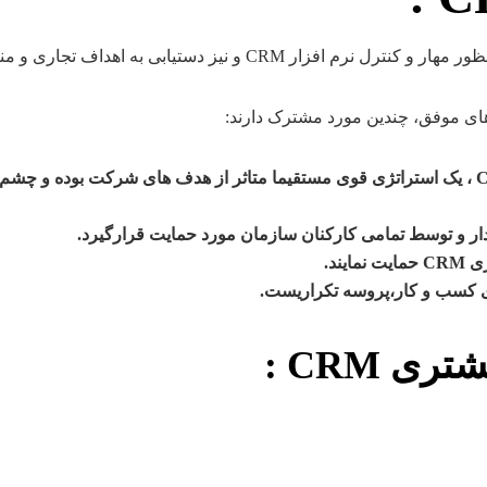
ند.
ری CRM
: