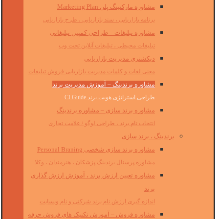
مشاوره مارکتینگ پلن Marketing Plan
برنامه بازاریابی ، سند بازاریابی ، طرح بازاریابی
مشاوره تبلیغات – طراحی کمپین تبلیغاتی
تبلیغات محیطی ، تبلیغات آنلاین تحت وب
دیکشنری مدیریت بازاریابی
معنی لغات و کلمات مدیریت بازاریابی فروش تبلیغات
مشاوره برندینگ – آموزش مدیریت برند
طراحی استراتژی هویت برند CI Guide
مشاوره برند سازی – مشاوره برندینگ
انتخاب نام برند ، طراحی لوگو / علامت تجاری
برندینگ ، برند سازی
مشاوره برند سازی شخصی Personal Braning
مشاوره پرسنال برندینگ پزشکان ، هنرمندان ، وکلا
مشاوره تعیین ارزش برند ، آموزش ارزش گذاری
برند
اندازه گیری ارزش نام برند شرکتی و نام وبسایت
مشاوره فروش – آموزش تکنیک های فروش حرفه