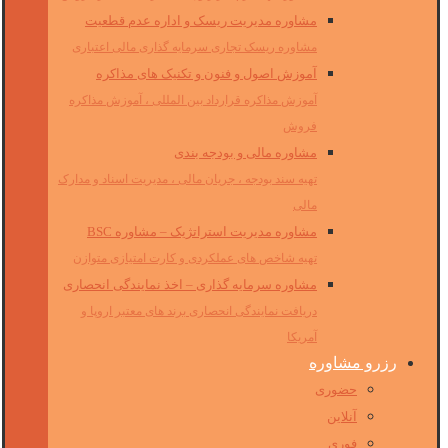
مشاوره مدیریت ریسک و اداره عدم قطعیت
مشاوره ریسک تجاری سرمایه گذاری مالی اعتباری
آموزش اصول و فنون و تکنیک های مذاکره
آموزش مذاکره قرارداد بین المللی ، آموزش مذاکره
فروش
مشاوره مالی و بودجه بندی
تهیه سند بودجه ، جریان مالی ، مدیریت اسناد و مدارک
مالی
مشاوره مدیریت استراتژیک – مشاوره BSC
تهیه شاخص های عملکردی و کارت امتیازی متوازن
مشاوره سرمایه گذاری – اخذ نمایندگی انحصاری
دریافت نمایندگی انحصاری برند های معتبر اروپا و
آمریکا
رزرو مشاوره
حضوری
آنلاین
فوری