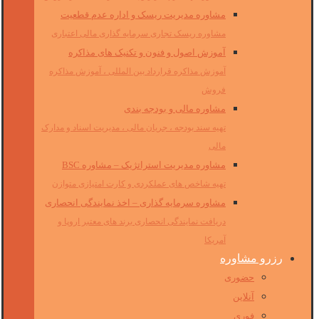
مشاوره مدیریت ریسک و اداره عدم قطعیت
مشاوره ریسک تجاری سرمایه گذاری مالی اعتباری
آموزش اصول و فنون و تکنیک های مذاکره
آموزش مذاکره قرارداد بین المللی ، آموزش مذاکره
فروش
مشاوره مالی و بودجه بندی
تهیه سند بودجه ، جریان مالی ، مدیریت اسناد و مدارک
مالی
مشاوره مدیریت استراتژیک – مشاوره BSC
تهیه شاخص های عملکردی و کارت امتیازی متوازن
مشاوره سرمایه گذاری – اخذ نمایندگی انحصاری
دریافت نمایندگی انحصاری برند های معتبر اروپا و
آمریکا
رزرو مشاوره
حضوری
آنلاین
فوری