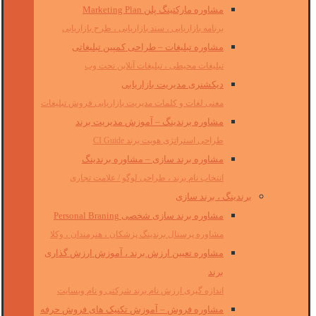
مشاوره مارکتینگ پلن Marketing Plan
برنامه بازاریابی ، سند بازاریابی ، طرح بازاریابی
مشاوره تبلیغات – طراحی کمپین تبلیغاتی
تبلیغات محیطی ، تبلیغات آنلاین تحت وب
دیکشنری مدیریت بازاریابی
معنی لغات و کلمات مدیریت بازاریابی فروش تبلیغات
مشاوره برندینگ – آموزش مدیریت برند
طراحی استراتژی هویت برند CI Guide
مشاوره برند سازی – مشاوره برندینگ
انتخاب نام برند ، طراحی لوگو / علامت تجاری
برندینگ ، برند سازی
مشاوره برند سازی شخصی Personal Braning
مشاوره پرسنال برندینگ پزشکان ، هنرمندان ، وکلا
مشاوره تعیین ارزش برند ، آموزش ارزش گذاری
برند
اندازه گیری ارزش نام برند شرکتی و نام وبسایت
مشاوره فروش – آموزش تکنیک های فروش حرفه