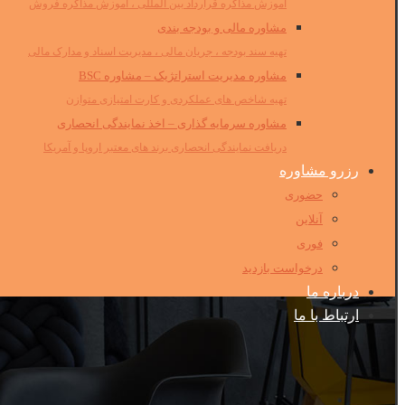
آموزش مذاکره قرارداد بین المللی ، آموزش مذاکره فروش
مشاوره مالی و بودجه بندی
تهیه سند بودجه ، جریان مالی ، مدیریت اسناد و مدارک مالی
مشاوره مدیریت استراتژیک – مشاوره BSC
تهیه شاخص های عملکردی و کارت امتیازی متوازن
مشاوره سرمایه گذاری – اخذ نمایندگی انحصاری
دریافت نمایندگی انحصاری برند های معتبر اروپا و آمریکا
رزرو مشاوره
حضوری
آنلاین
فوری
درخواست بازدید
درباره ما
ارتباط با ما