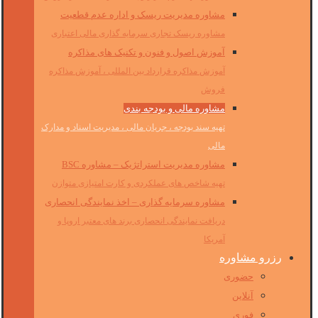
مشاوره مدیریت ریسک و اداره عدم قطعیت
مشاوره ریسک تجاری سرمایه گذاری مالی اعتباری
آموزش اصول و فنون و تکنیک های مذاکره
آموزش مذاکره قرارداد بین المللی ، آموزش مذاکره
فروش
مشاوره مالی و بودجه بندی
تهیه سند بودجه ، جریان مالی ، مدیریت اسناد و مدارک
مالی
مشاوره مدیریت استراتژیک – مشاوره BSC
تهیه شاخص های عملکردی و کارت امتیازی متوازن
مشاوره سرمایه گذاری – اخذ نمایندگی انحصاری
دریافت نمایندگی انحصاری برند های معتبر اروپا و
آمریکا
رزرو مشاوره
حضوری
آنلاین
فوری