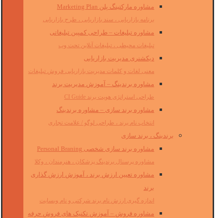
مشاوره مارکتینگ پلن Marketing Plan
برنامه بازاریابی ، سند بازاریابی ، طرح بازاریابی
مشاوره تبلیغات – طراحی کمپین تبلیغاتی
تبلیغات محیطی ، تبلیغات آنلاین تحت وب
دیکشنری مدیریت بازاریابی
معنی لغات و کلمات مدیریت بازاریابی فروش تبلیغات
مشاوره برندینگ – آموزش مدیریت برند
طراحی استراتژی هویت برند CI Guide
مشاوره برند سازی – مشاوره برندینگ
انتخاب نام برند ، طراحی لوگو / علامت تجاری
برندینگ ، برند سازی
مشاوره برند سازی شخصی Personal Braning
مشاوره پرسنال برندینگ پزشکان ، هنرمندان ، وکلا
مشاوره تعیین ارزش برند ، آموزش ارزش گذاری
برند
اندازه گیری ارزش نام برند شرکتی و نام وبسایت
مشاوره فروش – آموزش تکنیک های فروش حرفه