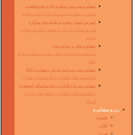
مشاوره مدیریت ریسک و اداره عدم قطعیت
مشاوره ریسک تجاری سرمایه گذاری مالی اعتباری
آموزش اصول و فنون و تکنیک های مذاکره
آموزش مذاکره قرارداد بین المللی ، آموزش مذاکره
فروش
مشاوره مالی و بودجه بندی
تهیه سند بودجه ، جریان مالی ، مدیریت اسناد و مدارک
مالی
مشاوره مدیریت استراتژیک – مشاوره BSC
تهیه شاخص های عملکردی و کارت امتیازی متوازن
مشاوره سرمایه گذاری – اخذ نمایندگی انحصاری
دریافت نمایندگی انحصاری برند های معتبر اروپا و
آمریکا
رزرو مشاوره
حضوری
آنلاین
فوری