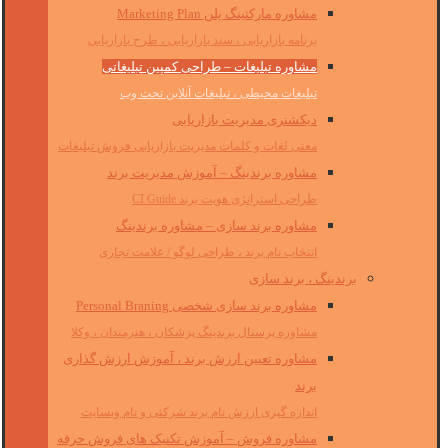
مشاوره مارکتینگ پلن Marketing Plan
برنامه بازاریابی ، سند بازاریابی ، طرح بازاریابی
مشاوره تبلیغات – طراحی کمپین تبلیغاتی
تبلیغات محیطی ، تبلیغات آنلاین تحت وب
دیکشنری مدیریت بازاریابی
معنی لغات و کلمات مدیریت بازاریابی فروش تبلیغات
مشاوره برندینگ – آموزش مدیریت برند
طراحی استراتژی هویت برند CI Guide
مشاوره برند سازی – مشاوره برندینگ
انتخاب نام برند ، طراحی لوگو / علامت تجاری
برندینگ ، برند سازی
مشاوره برند سازی شخصی Personal Braning
مشاوره پرسنال برندینگ پزشکان ، هنرمندان ، وکلا
مشاوره تعیین ارزش برند ، آموزش ارزش گذاری
برند
اندازه گیری ارزش نام برند شرکتی و نام وبسایت
مشاوره فروش – آموزش تکنیک های فروش حرفه